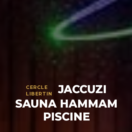
JACCUZI
CERCLE
LIBERTIN
SAUNA HAMMAM
PISCINE