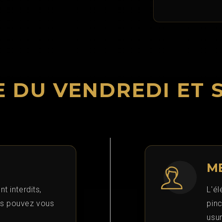
 DU VENDREDI ET 
M
t interdits,
L'é
us pouvez vous
pinc
usu