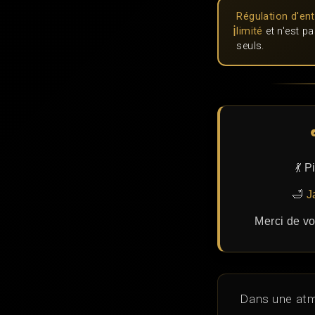
Régulation d'en
ℹ️
limité
et n'est p
seuls.
💃 
🛁
J
Merci de vo
Dans une atm