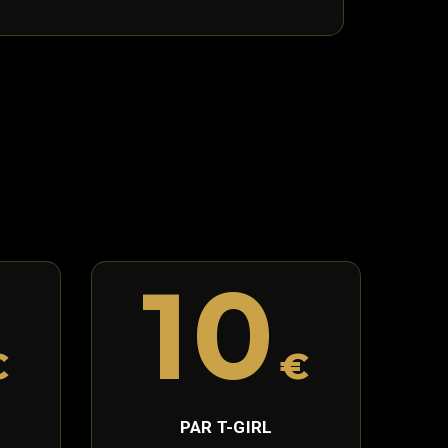
10
€
€
PAR T-GIRL