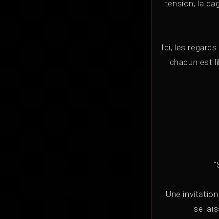
tension, la ca
Ici, les regard
chacun est li
“
Une invitation
se lai