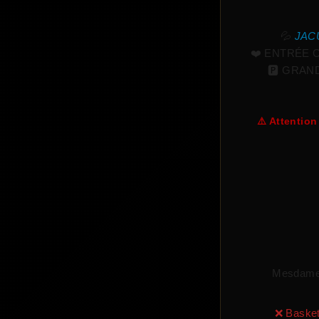
💦
JACU
❤️
ENTRÉE O
🅿️
GRAND
⚠️ Attention
Mesdame
❌ Basket