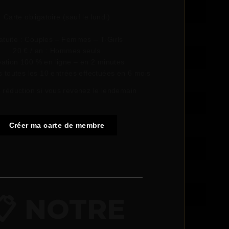
Carte obligatoire (sauf le lundi)
atuite : Couples – Femmes – T-Girls
20 € / an : Hommes seuls
ation 100 % en ligne – en 2 minutes
ts toutes les 10 entrées effectuées en 6 mois
 réduction si vous revenez le lendemain
Créer ma carte de membre
📋 NOTRE