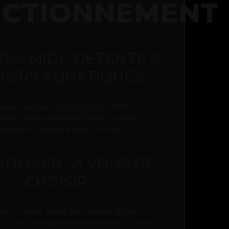
CTIONNEMENT
RÈS-MIDI : DÉTENTE &
ISIRS AQUATIQUES
auna, hammam, jacuzzi (piscine l’été)
iette / paréo obligatoire (fournis + tongs)
 Boissons à volonté parmis 3 bocaux
UDI SOIR : À VOUS DE
CHOISIR
on 1 : restez habillé pour profiter du bar
n 2 : accès à l’espace bien-être toute la soirée