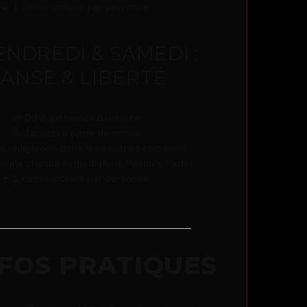
🥃 1 conso incluse par personne
ENDREDI & SAMEDI :
ANSE & LIBERTÉ
🎶 DJ & ambiance dansante
💦 Jacuzzi à partir de minuit
e obligatoire dans les espaces communs
couple chaque samedi (hors Philou’s Party)
🍷 1 conso incluse par personne
NFOS PRATIQUES