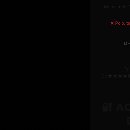
Messieurs :
❌ Polo, te
Ves

1 consommation
🔐 A