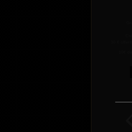
Gr
Cré
30 € offer
10€ de