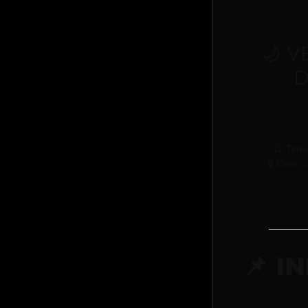
🌙 V
D
👕 Tenu
🔒 Coin 
📌 I