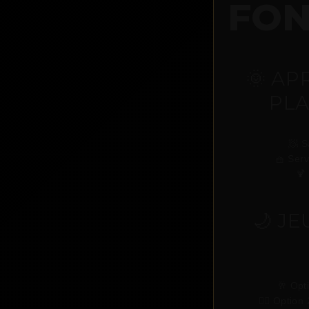
FON
🌞 AP
PLA
🧖 S
🧺 Serv
🍹
🌙 JE
🥂 Opti
🧖‍♂️ Optio