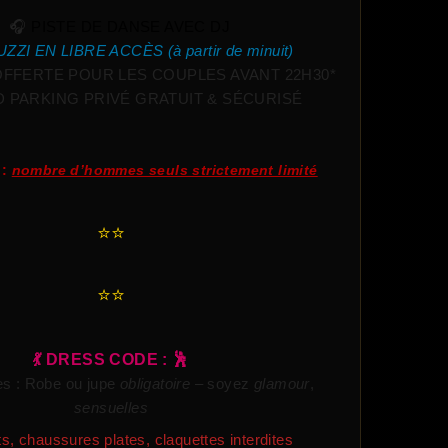
🎧
PISTE DE DANSE AVEC DJ
ZZI EN LIBRE ACCÈS (à partir de minuit)
FFERTE POUR LES COUPLES AVANT 22H30*
 PARKING PRIVÉ GRATUIT & SÉCURISÉ
 :
nombre d’hommes seuls strictement limité
⭐⭐
⭐⭐
💃 DRESS CODE : 🕺
s :
Robe ou jupe
obligatoire
– soyez
glamour
,
sensuelles
s, chaussures plates, claquettes interdites