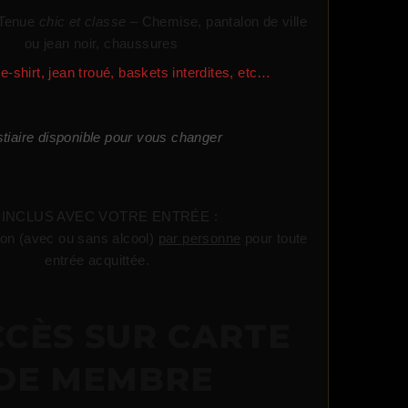
Tenue
chic et classe
– Chemise, pantalon de ville
ou jean noir, chaussures
e-shirt, jean troué, baskets interdites, etc…
tiaire disponible pour vous changer
 INCLUS AVEC VOTRE ENTRÉE :
 (avec ou sans alcool)
par personne
pour toute
entrée acquittée.
CCÈS SUR CARTE
DE MEMBRE