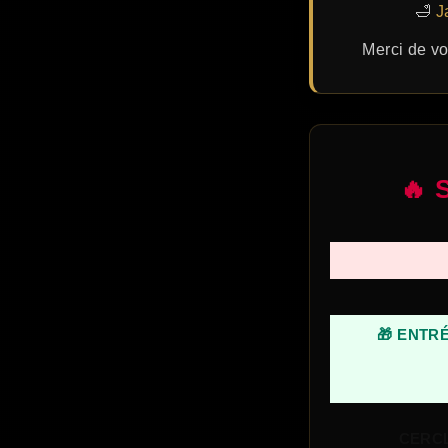
🛁
J
Merci de vo
🔥 S
🎁 ENTRÉ
CERCL